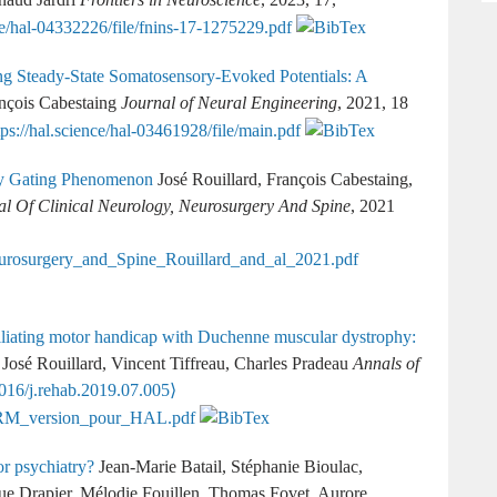
ng Steady-State Somatosensory-Evoked Potentials: A
ançois Cabestaing
Journal of Neural Engineering
, 2021, 18
y Gating Phenomenon
José Rouillard, François Cabestaing,
al Of Clinical Neurology, Neurosurgery And Spine
, 2021
alliating motor handicap with Duchenne muscular dystrophy:
José Rouillard, Vincent Tiffreau, Charles Pradeau
Annals of
016/j.rehab.2019.07.005⟩
r psychiatry?
Jean-Marie Batail, Stéphanie Bioulac,
ue Drapier, Mélodie Fouillen, Thomas Fovet, Aurore