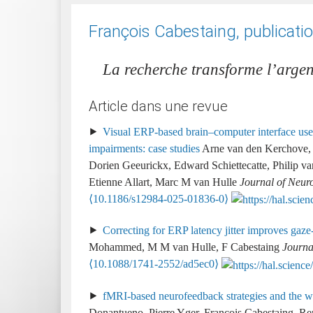
François Cabestaing, publicati
La recherche transforme l’arge
Article dans une revue
Visual ERP-based brain–computer interface use
impairments: case studies
Arne van den Kerchove, 
Dorien Geeurickx, Edward Schiettecatte, Philip
Etienne Allart, Marc M van Hulle
Journal of Neur
⟨10.1186/s12984-025-01836-0⟩
Correcting for ERP latency jitter improves ga
Mohammed, M M van Hulle, F Cabestaing
Journa
⟨10.1088/1741-2552/ad5ec0⟩
fMRI-based neurofeedback strategies and the wa
Donantueno, Pierre Yger, François Cabestaing, Re