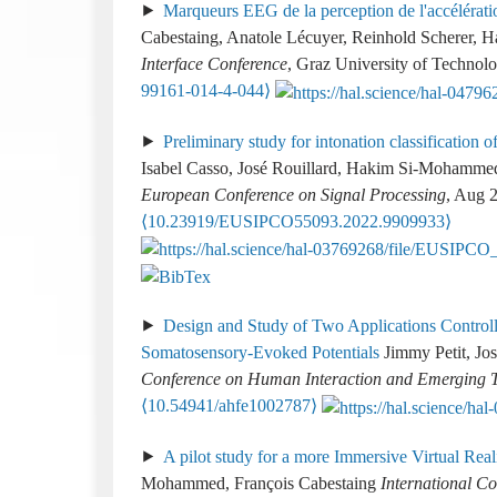
Marqueurs EEG de la perception de l'accélération
Cabestaing, Anatole Lécuyer, Reinhold Scherer
Interface Conference
, Graz University of Technol
99161-014-4-044⟩
Preliminary study for intonation classification 
Isabel Casso, José Rouillard, Hakim Si-Mohammed
European Conference on Signal Processing
, Aug 2
⟨10.23919/EUSIPCO55093.2022.9909933⟩
Design and Study of Two Applications Controll
Somatosensory-Evoked Potentials
Jimmy Petit, Jo
Conference on Human Interaction and Emerging 
⟨10.54941/ahfe1002787⟩
A pilot study for a more Immersive Virtual Rea
Mohammed, François Cabestaing
International C