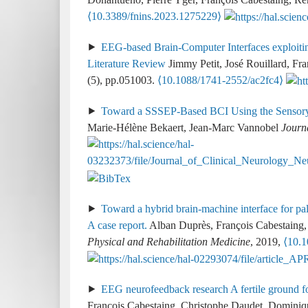
⟨10.3389/fnins.2023.1275229⟩
EEG-based Brain-Computer Interfaces exploiti
Literature Review
Jimmy Petit, José Rouillard, Fr
(5), pp.051003.
⟨10.1088/1741-2552/ac2fc4⟩
Toward a SSSEP-Based BCI Using the Sensor
Marie-Hélène Bekaert, Jean-Marc Vannobel
Journ
Toward a hybrid brain-machine interface for p
A case report.
Alban Duprès, François Cabestaing, 
Physical and Rehabilitation Medicine
, 2019,
⟨10.1
EEG neurofeedback research A fertile ground fo
François Cabestaing, Christophe Daudet, Dominiq