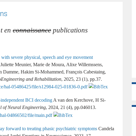
ons
nt en
connaissance
publications
 with severe physical, speech and eye movement
Juliette Meunier, Marie de Moura, Alixe Willemssens,
 van Damme, Hakim Si-Mohammed, François Cabestaing,
oEngineering and Rehabilitation
, 2025, 23 (1), pp.37.
ze-independent BCI decoding
A van den Kerchove, H Si-
l of Neural Engineering
, 2024, 21 (4), pp.046013.
y forward to treating phasic psychiatric symptoms
Candela
naud Jardri
Frontiers in Neuroscience
, 2023, 17,