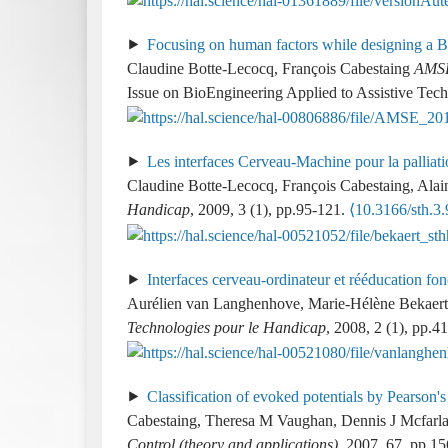
Focusing on human factors while designing a
Claudine Botte-Lecocq, François Cabestaing
AMSE
Issue on BioEngineering Applied to Assistive Tec
Les interfaces Cerveau-Machine pour la palliat
Claudine Botte-Lecocq, François Cabestaing, Al
Handicap
, 2009, 3 (1), pp.95-121.
⟨10.3166/sth.3
Interfaces cerveau-ordinateur et rééducation fo
Aurélien van Langhenhove, Marie-Hélène Bekaert
Technologies pour le Handicap
, 2008, 2 (1), pp.4
Classification of evoked potentials by Pearson's
Cabestaing, Theresa M Vaughan, Dennis J Mcfarl
Control (theory and applications)
, 2007, 67, pp.1