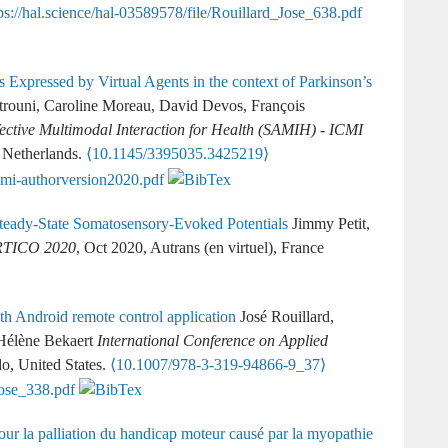
s Expressed by Virtual Agents in the context of Parkinson’s
trouni, Caroline Moreau, David Devos, François
ective Multimodal Interaction for Health (SAMIH) - ICMI
, Netherlands.
⟨10.1145/3395035.3425219⟩
teady-State Somatosensory-Evoked Potentials
Jimmy Petit,
RTICO 2020
, Oct 2020, Autrans (en virtuel), France
h Android remote control application
José Rouillard,
Hélène Bekaert
International Conference on Applied
do, United States.
⟨10.1007/978-3-319-94866-9_37⟩
our la palliation du handicap moteur causé par la myopathie