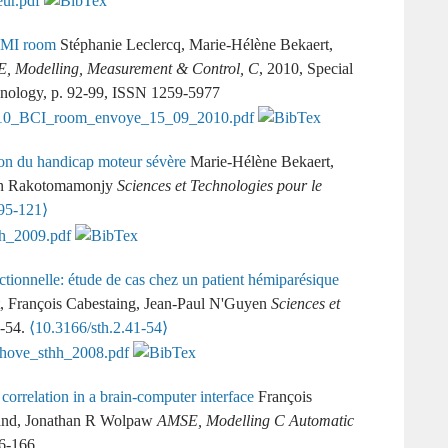
 BMI room
Stéphanie Leclercq, Marie-Hélène Bekaert,
, Modelling, Measurement & Control, C
, 2010, Special
hnology, p. 92-99, ISSN 1259-5977
ion du handicap moteur sévère
Marie-Hélène Bekaert,
ain Rakotomamonjy
Sciences et Technologies pour le
.95-121⟩
nctionnelle: étude de cas chez un patient hémiparésique
, François Cabestaing, Jean-Paul N'Guyen
Sciences et
1-54.
⟨10.3166/sth.2.41-54⟩
 correlation in a brain-computer interface
François
and, Jonathan R Wolpaw
AMSE, Modelling C Automatic
56-166